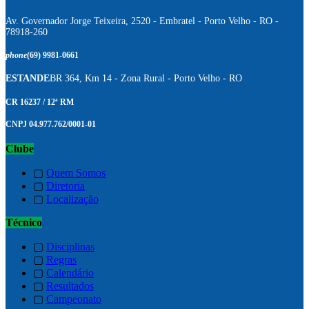
Av. Governador Jorge Teixeira, 2520 - Embratel - Porto Velho - RO -
78918-260
phone
(69) 9981-0661
ESTANDE
BR 364, Km 14 - Zona Rural - Porto Velho - RO
CR 16237 / 12ª RM
CNPJ 04.977.762/0001-01
Clube
▢
Quem Somos
▢
Diretoria
▢
Localização
Técnico
▢
Disciplinas
▢
Regras
▢
Calendário
▢
Resultados
▢
Campeonato