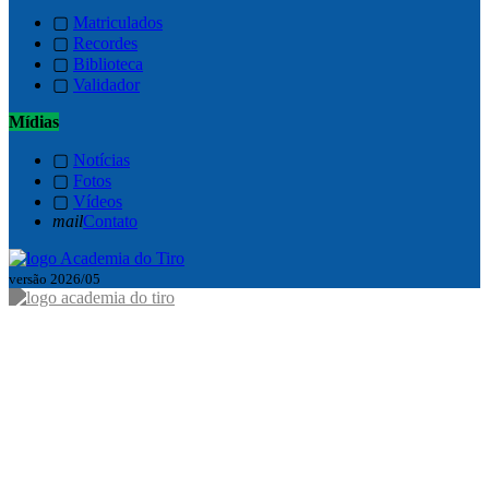
▢
Matriculados
▢
Recordes
▢
Biblioteca
▢
Validador
Mídias
▢
Notícias
▢
Fotos
▢
Vídeos
mail
Contato
versão 2026/05