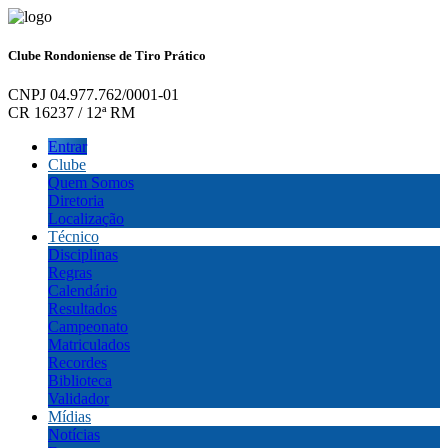
Clube Rondoniense de Tiro Prático
CNPJ 04.977.762/0001-01
CR 16237 / 12ª RM
Entrar
Clube
Quem Somos
Diretoria
Localização
Técnico
Disciplinas
Regras
Calendário
Resultados
Campeonato
Matriculados
Recordes
Biblioteca
Validador
Mídias
Notícias