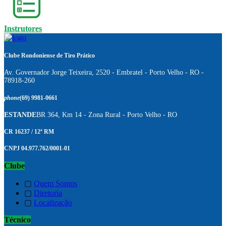
Instrutores
Clube Rondoniense de Tiro Prático
Av. Governador Jorge Teixeira, 2520 - Embratel - Porto Velho - RO -
78918-260
phone
(69) 9981-0661
ESTANDE
BR 364, Km 14 - Zona Rural - Porto Velho - RO
CR 16237 / 12ª RM
CNPJ 04.977.762/0001-01
Clube
▢
Quem Somos
▢
Diretoria
▢
Localização
Técnico