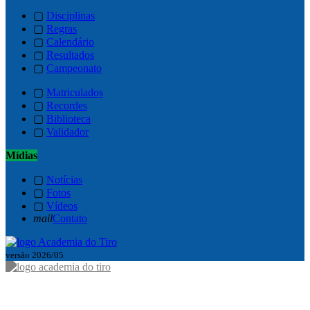
▢
Disciplinas
▢
Regras
▢
Calendário
▢
Resultados
▢
Campeonato
▢
Matriculados
▢
Recordes
▢
Biblioteca
▢
Validador
Mídias
▢
Notícias
▢
Fotos
▢
Vídeos
mail
Contato
versão 2026/05