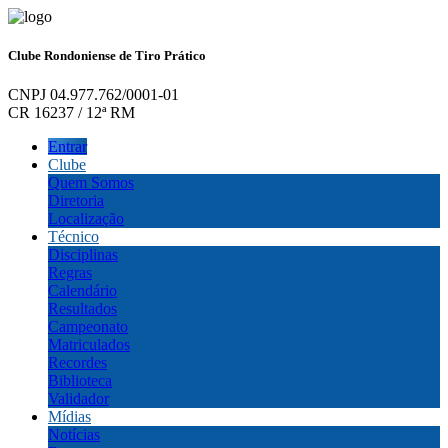
Clube Rondoniense de Tiro Prático
CNPJ 04.977.762/0001-01
CR 16237 / 12ª RM
Entrar
Clube
Quem Somos
Diretoria
Localização
Técnico
Disciplinas
Regras
Calendário
Resultados
Campeonato
Matriculados
Recordes
Biblioteca
Validador
Mídias
Notícias