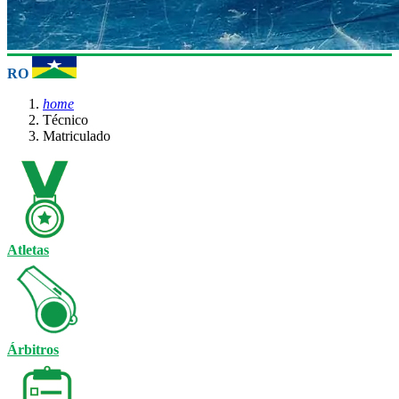
RO
home
Técnico
Matriculado
Atletas
Árbitros